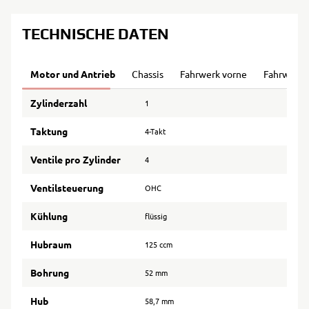
TECHNISCHE DATEN
Motor und Antrieb
Chassis
Fahrwerk vorne
Fahrwerk 
Zylinderzahl
1
Taktung
4-Takt
Ventile pro Zylinder
4
Ventilsteuerung
OHC
Kühlung
flüssig
Hubraum
125 ccm
Bohrung
52 mm
Hub
58,7 mm