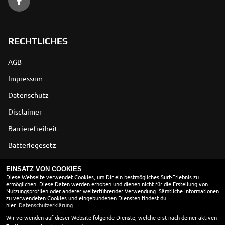
RECHTLICHES
AGB
Impressum
Datenschutz
Disclaimer
Barrierefreiheit
Batteriegesetz
Altölverordnung
EINSATZ VON COOKIES
Diese Webseite verwendet Cookies, um Dir ein bestmögliches Surf-Erlebnis zu
ermöglichen. Diese Daten werden erhoben und dienen nicht für die Erstellung von
ÖFFNUNGSZEITEN
Nutzungsprofilen oder anderer weiterführender Verwendung. Sämtliche Informationen
zu verwendeten Cookies und eingebundenen Diensten findest du
Montag:
09:00 - 12:00 und 13:00 - 18:00
hier:
Datenschutzerklärung
Dienstag:
09:00 - 12:00 und 13:00 - 18:00
Wir verwenden auf dieser Website folgende Dienste, welche erst nach deiner aktiven