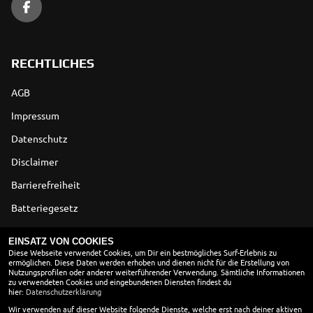
RECHTLICHES
AGB
Impressum
Datenschutz
Disclaimer
Barrierefreiheit
Batteriegesetz
Altölverordnung
EINSATZ VON COOKIES
Diese Webseite verwendet Cookies, um Dir ein bestmögliches Surf-Erlebnis zu
ermöglichen. Diese Daten werden erhoben und dienen nicht für die Erstellung von
ÖFFNUNGSZEITEN
Nutzungsprofilen oder anderer weiterführender Verwendung. Sämtliche Informationen
zu verwendeten Cookies und eingebundenen Diensten findest du
Montag:
09:00 - 12:00 und 13:00 - 18:00
hier:
Datenschutzerklärung
Dienstag:
09:00 - 12:00 und 13:00 - 18:00
Wir verwenden auf dieser Website folgende Dienste, welche erst nach deiner aktiven