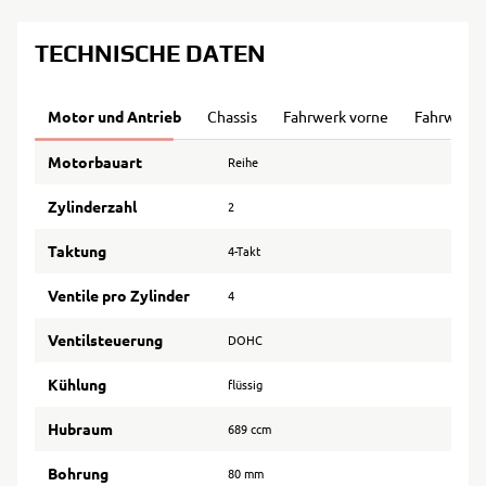
TECHNISCHE DATEN
Motor und Antrieb
Chassis
Fahrwerk vorne
Fahrwerk 
Motorbauart
Reihe
Zylinderzahl
2
Taktung
4-Takt
Ventile pro Zylinder
4
Ventilsteuerung
DOHC
Kühlung
flüssig
Hubraum
689 ccm
Bohrung
80 mm