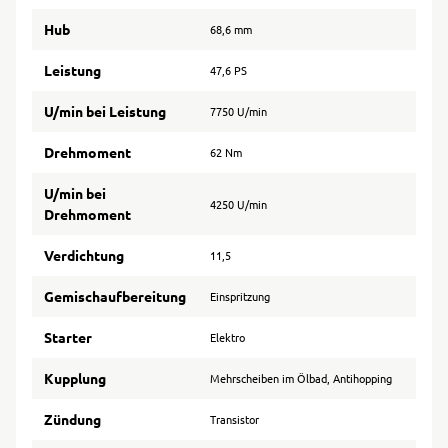
Hub
68,6 mm
Leistung
47,6 PS
U/min bei Leistung
7750 U/min
Drehmoment
62 Nm
U/min bei
4250 U/min
Drehmoment
Verdichtung
11,5
Gemischaufbereitung
Einspritzung
Starter
Elektro
Kupplung
Mehrscheiben im Ölbad, Antihopping
Zündung
Transistor